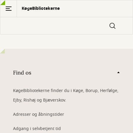
Gå
KøgeBibliotekerne
til
hovedindhold
Find os
KøgeBibliotekerne finder du i Køge, Borup, Herfølge,
Ejby, Rishøj og Bjæverskov.
Adresser og åbningstider
Adgang i selvbetjent tid