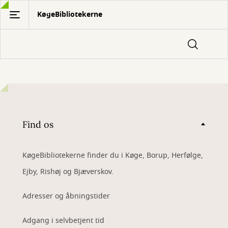
Gå
KøgeBibliotekerne
til
hovedindhold
Find os
KøgeBibliotekerne finder du i Køge, Borup, Herfølge,
Ejby, Rishøj og Bjæverskov.
Adresser og åbningstider
Adgang i selvbetjent tid