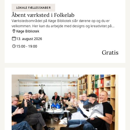
LOKALE FÆLLESSKABER
Åbent værksted i Folkelab
Værkstedsområdet på Køge Bibliotek slår dørene op og du er
velkommen. Her kan du arbejde med designs og kreativitet på
f.eks. 3D-printere, broderimaskiner og folieskærere, samt
Køge Bibliotek
udveksle idéer og dele viden med andre.
13. august 2026
15:00 - 19:00
Gratis