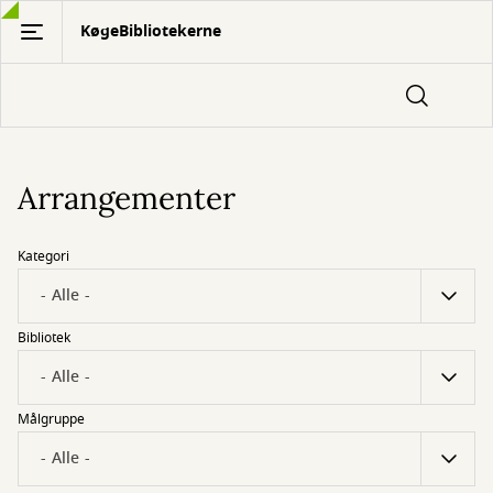
Gå
KøgeBibliotekerne
til
hovedindhold
Arrangementer
Kategori
Bibliotek
Målgruppe