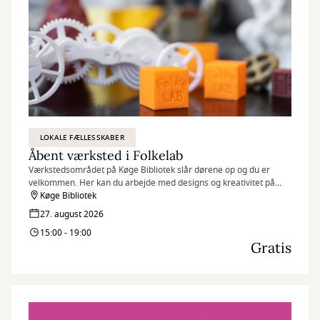
LOKALE FÆLLESSKABER
Åbent værksted i Folkelab
Værkstedsområdet på Køge Bibliotek slår dørene op og du er
velkommen. Her kan du arbejde med designs og kreativitet på
f.eks. 3D-printere, broderimaskiner og folieskærere, samt
Køge Bibliotek
udveksle idéer og dele viden med andre.
27. august 2026
15:00 - 19:00
Gratis