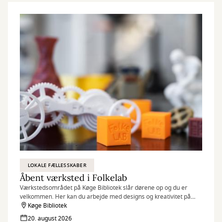
LOKALE FÆLLESSKABER
Åbent værksted i Folkelab
Værkstedsområdet på Køge Bibliotek slår dørene op og du er
velkommen. Her kan du arbejde med designs og kreativitet på
f.eks. 3D-printere, broderimaskiner og folieskærere, samt
Køge Bibliotek
udveksle idéer og dele viden med andre.
20. august 2026