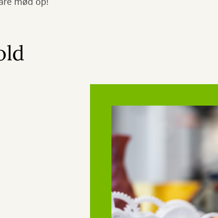
Bare mød op!
old