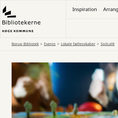
Gå
Inspiration
Arran
til
hovedindhold
Borup Bibliotek
Events
Lokale fællesskaber
Spilcafé