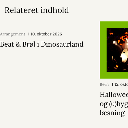
Relateret indhold
Arrangement
10. oktober 2026
Beat & Brøl i Dinosaurland
Børn
15. ok
Hallowe
og (u)hyg
læsning