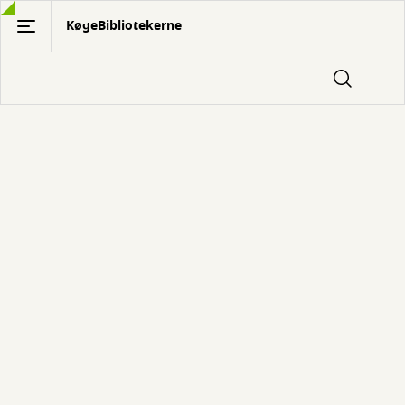
Gå
KøgeBibliotekerne
til
hovedindhold