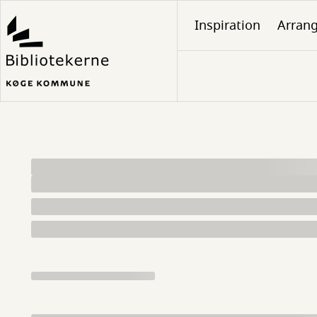
Gå
Inspiration
Arran
til
hovedindhold