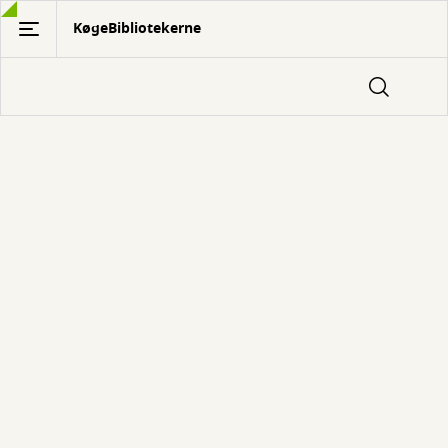
Gå
KøgeBibliotekerne
til
hovedindhold