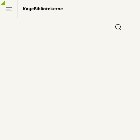
Gå
KøgeBibliotekerne
til
hovedindhold