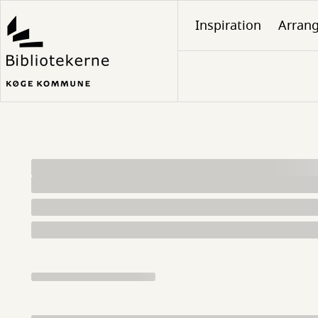
Gå
Inspiration
Arran
til
hovedindhold