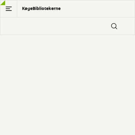
Gå
KøgeBibliotekerne
til
hovedindhold