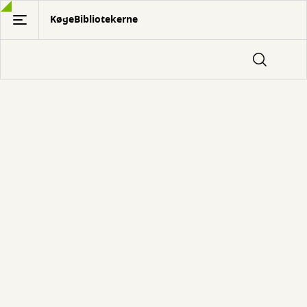
Gå
KøgeBibliotekerne
til
hovedindhold