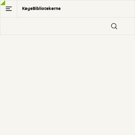
Gå
KøgeBibliotekerne
til
hovedindhold