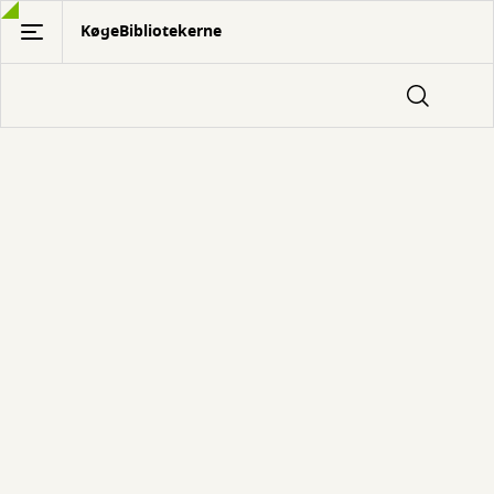
Gå
KøgeBibliotekerne
til
hovedindhold