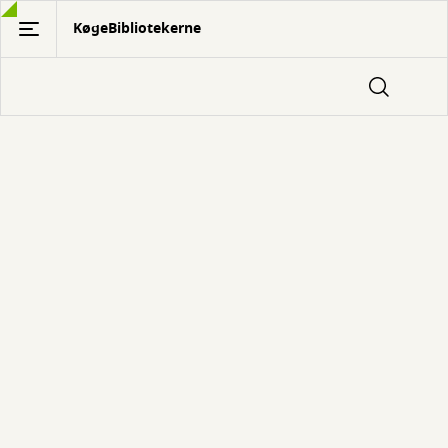
Gå
KøgeBibliotekerne
til
hovedindhold