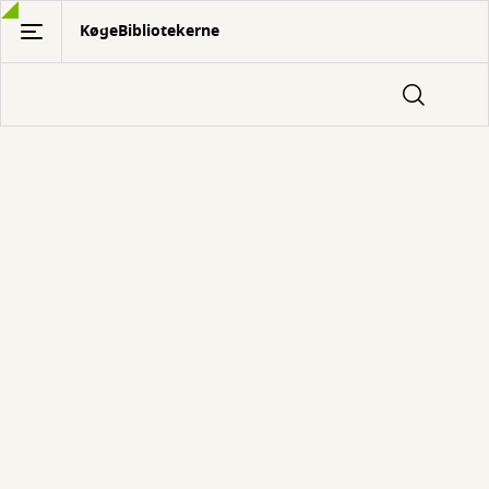
Gå
KøgeBibliotekerne
til
hovedindhold