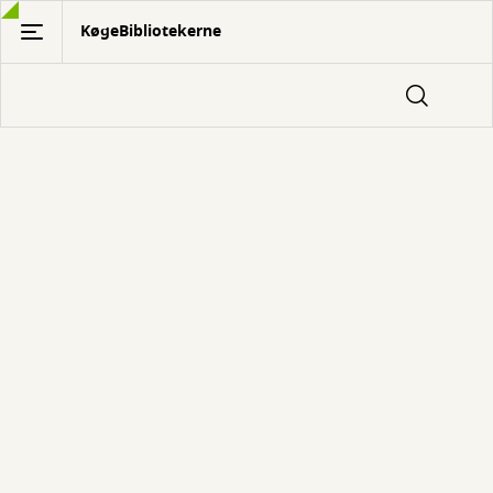
Gå
KøgeBibliotekerne
til
hovedindhold