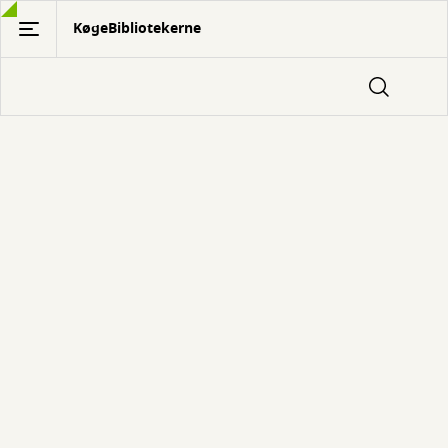
Gå
KøgeBibliotekerne
til
hovedindhold