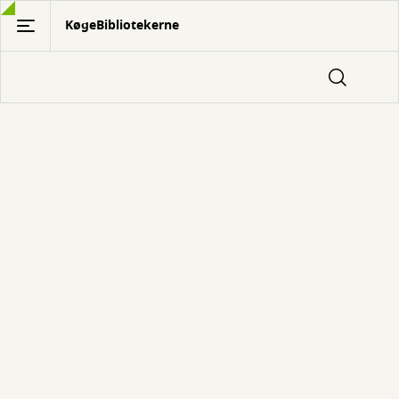
Gå
KøgeBibliotekerne
til
hovedindhold