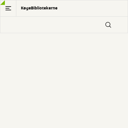
Gå
KøgeBibliotekerne
til
hovedindhold