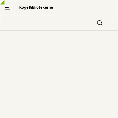
Gå
KøgeBibliotekerne
til
hovedindhold