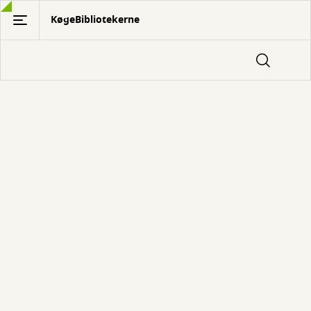
Gå
KøgeBibliotekerne
til
hovedindhold