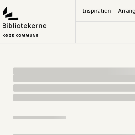
Gå
Inspiration
Arran
til
hovedindhold