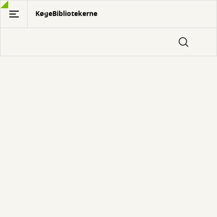
Gå
KøgeBibliotekerne
til
hovedindhold