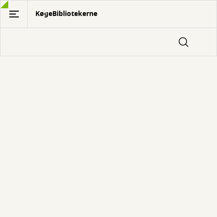
Gå
KøgeBibliotekerne
til
hovedindhold