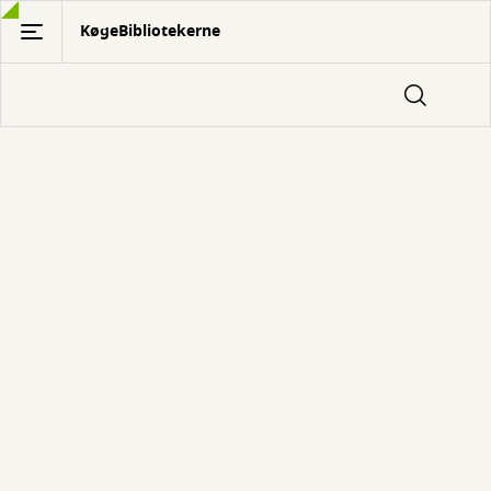
Gå
KøgeBibliotekerne
til
hovedindhold