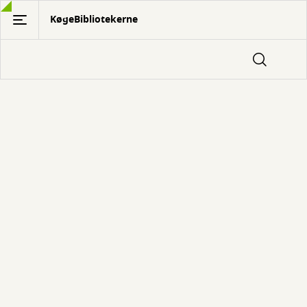
Gå
KøgeBibliotekerne
til
hovedindhold