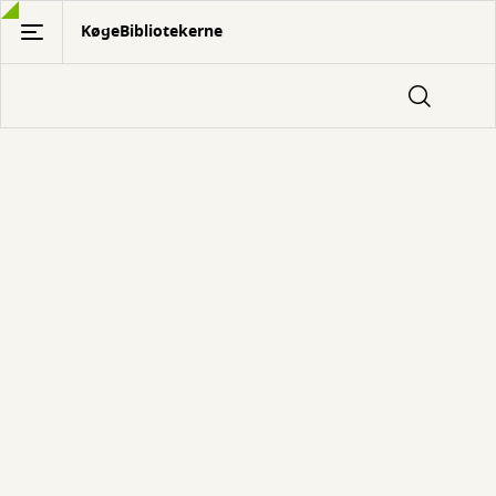
Gå
KøgeBibliotekerne
til
hovedindhold