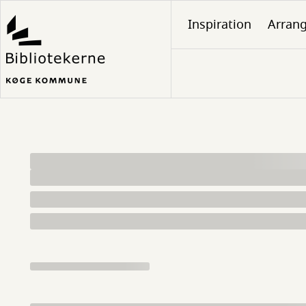
Gå
Inspiration
Arran
til
hovedindhold