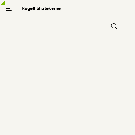
Gå
KøgeBibliotekerne
til
hovedindhold