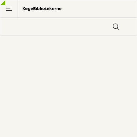
Gå
KøgeBibliotekerne
til
hovedindhold