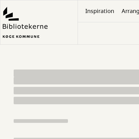
Gå
Inspiration
Arran
til
hovedindhold