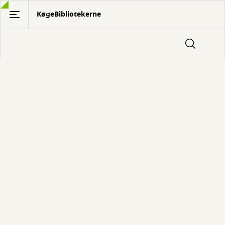
Gå
KøgeBibliotekerne
til
hovedindhold