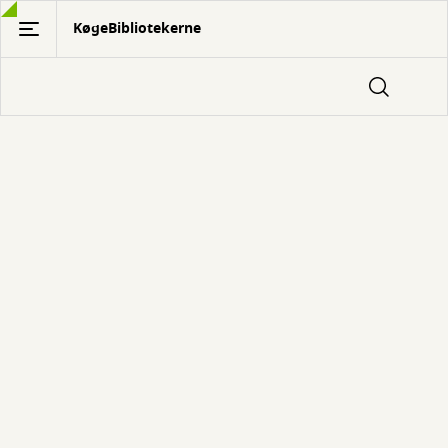
Gå
KøgeBibliotekerne
til
hovedindhold