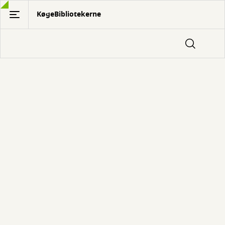
Gå
KøgeBibliotekerne
til
hovedindhold