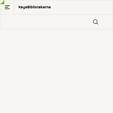
Gå
KøgeBibliotekerne
til
hovedindhold