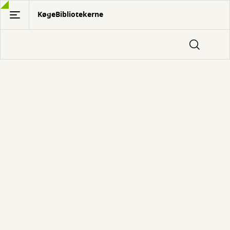
Gå
KøgeBibliotekerne
til
hovedindhold