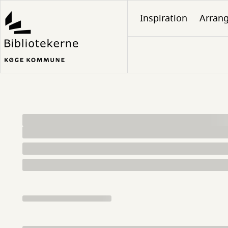
Gå
Inspiration
Arran
til
hovedindhold