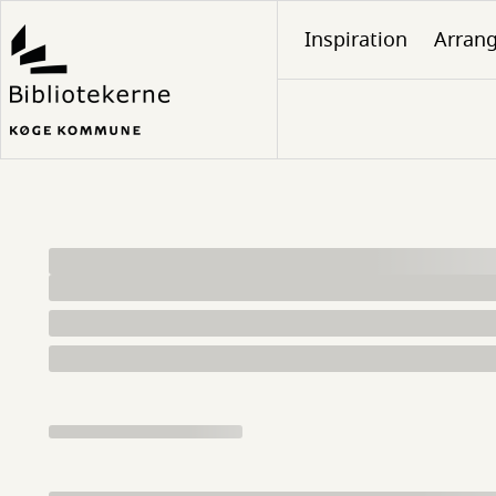
Gå
Inspiration
Arran
til
hovedindhold