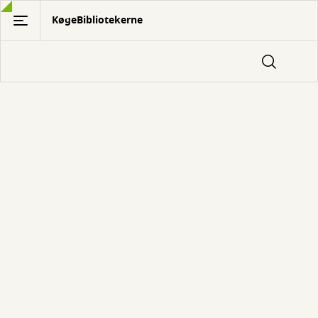
Gå
KøgeBibliotekerne
til
hovedindhold