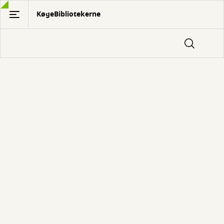
Gå
KøgeBibliotekerne
til
hovedindhold