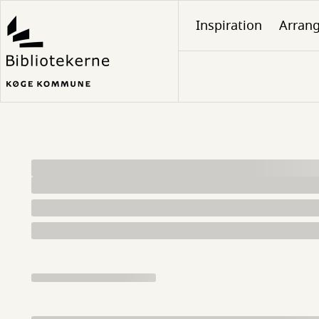
Gå
Inspiration
Arran
til
hovedindhold