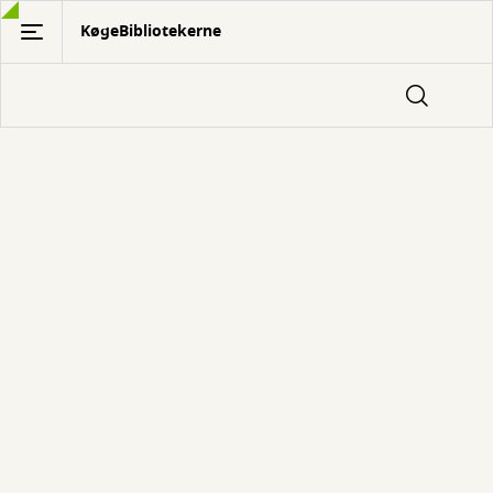
Gå
KøgeBibliotekerne
til
hovedindhold