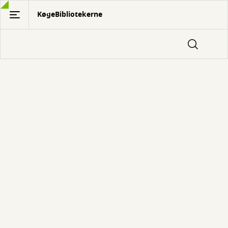
Gå
KøgeBibliotekerne
til
hovedindhold