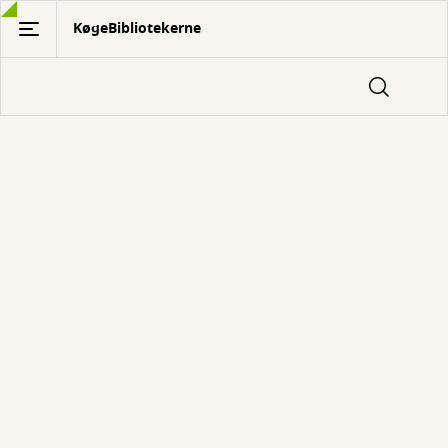
Gå
KøgeBibliotekerne
til
hovedindhold