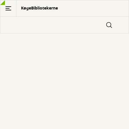
Gå
KøgeBibliotekerne
til
hovedindhold