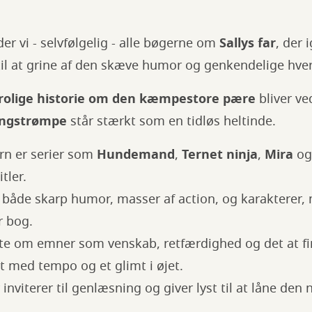
der vi - selvfølgelig - alle bøgerne om
Sallys far
, der 
 til at grine af den skæve humor og genkendelige hv
rolige historie om den kæmpestore pære
bliver ve
angstrømpe
står stærkt som en tidløs heltinde.
rn er serier som
Hundemand
,
Ternet ninja
,
Mira
o
itler.
åde skarp humor, masser af action, og karakterer, m
er bog.
te om emner som venskab, retfærdighed og det at fin
alt med tempo og et glimt i øjet.
r inviterer til genlæsning og giver lyst til at låne den