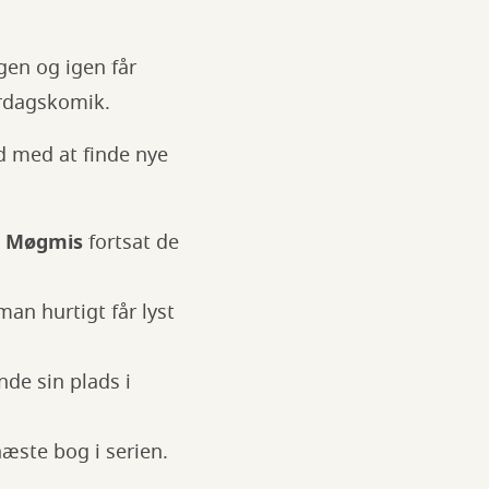
igen og igen får
erdagskomik.
d med at finde nye
g
Møgmis
fortsat de
an hurtigt får lyst
de sin plads i
 næste bog i serien.