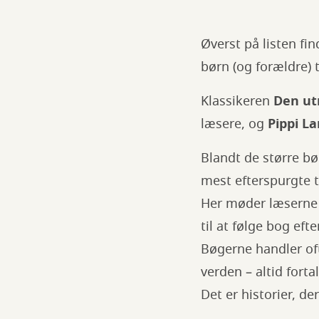
Øverst på listen fin
børn (og forældre)
Klassikeren
Den ut
læsere, og
Pippi L
Blandt de større bø
mest efterspurgte t
Her møder læserne b
til at følge bog eft
Bøgerne handler of
verden – altid fort
Det er historier, de