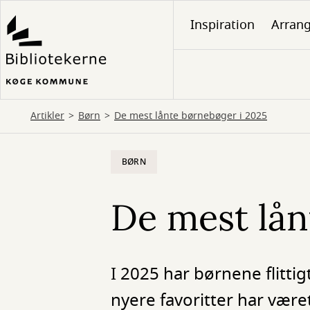
Gå
Inspiration
Arran
til
hovedindhold
Artikler
Børn
De mest lånte børnebøger i 2025
BØRN
De mest lån
I 2025 har børnene flittig
nyere favoritter har været