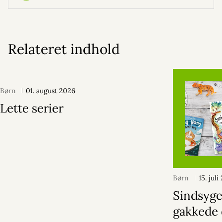
Relateret indhold
Børn
01. august 2026
Lette serier
Børn
15. jul
Sindsyge
gakkede 