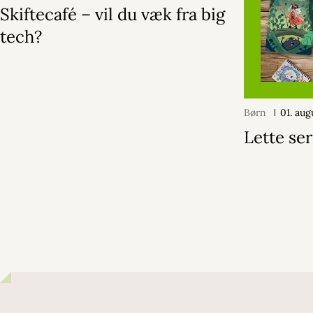
Skiftecafé – vil du væk fra big
tech?
Børn
01. au
Lette ser