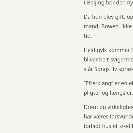
I Beijing bor den n
Da hun blev gift, o
mand, Bowen, ikke 
tid.
Heldigvis kommer So
bliver helt svigerm
slår Songs liv spræ
”Efterklang” er en
pligter og længsler
Drøm og virkelighe
har været forsvunde
forladt hus et sted