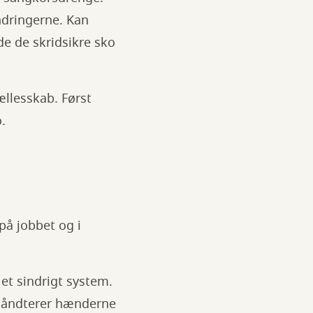
dringerne. Kan
e de skridsikre sko
ællesskab. Først
.
på jobbet og i
et sindrigt system.
 håndterer hænderne