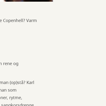
ske Copenhell? Varm
m rene og
 man (op)stå? Karl
r han som
ner, rytme,
rs sangkorsdrenge.