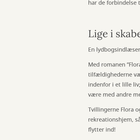
har de forbindelse 
Lige i ska
En lydbogsindlæser k
Med romanen ”Flora”
tilfældighederne 
indenfor i et lille
være med andre men
Tvillingerne Flora
rekreationshjem, så
flytter ind!