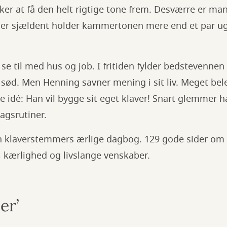
sker at få den helt rigtige tone frem. Desværre er ma
 der sjældent holder kammertonen mere end et par ug
se til med hus og job. I fritiden fylder bedstevenn
t sød. Men Henning savner mening i sit liv. Meget bele
 idé: Han vil bygge sit eget klaver! Snart glemmer h
agsrutiner.
en klaverstemmers ærlige dagbog. 129 gode sider om
n, kærlighed og livslange venskaber.
mer’