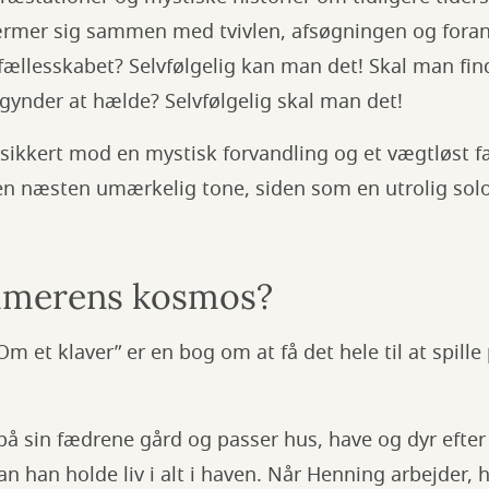
rmer sig sammen med tvivlen, afsøgningen og foran
ællesskabet? Selvfølgelig kan man det! Skal man find
gynder at hælde? Selvfølgelig skal man det!
sikkert mod en mystisk forvandling og et vægtløst f
en næsten umærkelig tone, siden som en utrolig solo
mmerens kosmos?
 et klaver” er en bog om at få det hele til at spille 
å sin fædrene gård og passer hus, have og dyr efter 
n han holde liv i alt i haven. Når Henning arbejder,