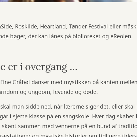
hSide, Roskilde, Heartland, Tønder Festival eller må
nde bøger, der kan lånes på biblioteket og eReolen.
 er i overgang …
 Fine Gråbøl danser med mystikken på kanten melle
arndom og ungdom, levende og døde.
 skal man sidde ned, når lærerne siger det, eller skal
går i sjette klasse på en sangskole. Hver dag skabe
skønt sammen med vennerne på en bund af traditio
præstationer og mystiske historier om tidligere tide