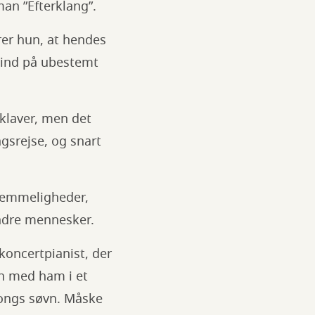
an ”Efterklang”.
rer hun, at hendes
 ind på ubestemt
 klaver, men det
gsrejse, og snart
hemmeligheder,
andre mennesker.
oncertpianist, der
en med ham i et
Songs søvn. Måske