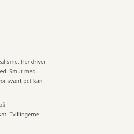
alisme. Her driver
hed. Smut med
hvor svært det kan
 på
at. Tvillingerne