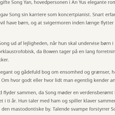
ygifte Song Yan, hovedpersonen i An Yus elegante rom
pgav Song sin karriere som koncertpianist. Snart erfa
vil have børn, og at svigermoren inden længe flytter
ng ud af lejligheden, når hun skal undervise børn i
orklaustrofobisk, da Bowen tager på en lang forretnin
kker.
 elegant og gådefuld bog om ensomhed og grænser, 
. Om hvor godt eller hvor lidt man egentlig kender 
d flyder sammen, da Song møder en verdensberømt k
t i ti år. Hun taler med ham og spiller klaver samm
 i den mastodontiske by. Talende svampe forstyrrer 