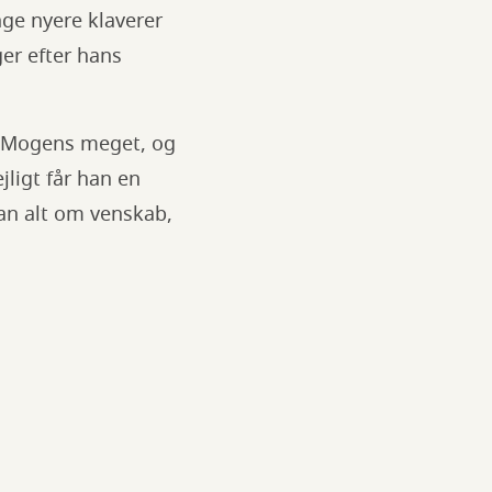
nge nyere klaverer
er efter hans
en Mogens meget, og
jligt får han en
an alt om venskab,