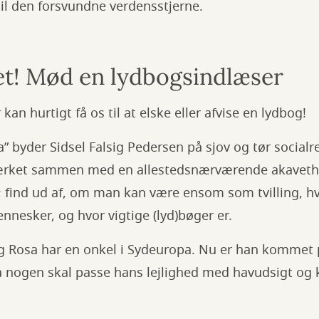
til den forsvundne verdensstjerne.
bet! Mød en lydbogsindlæser
an hurtigt få os til at elske eller afvise en lydbog!
 byder Sidsel Falsig Pedersen på sjov og tør socialre
værket sammen med en allestedsnærværende akavet
 liv; find ud af, om man kan være ensom som tvilling, 
nesker, og hvor vigtige (lyd)bøger er.
 og Rosa har en onkel i Sydeuropa. Nu er han kommet
 nogen skal passe hans lejlighed med havudsigt og k