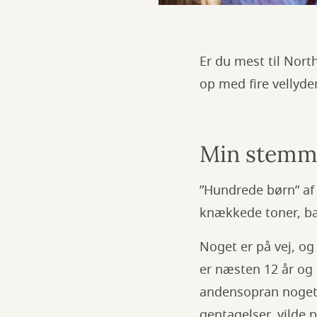
Er du mest til Nort
op med fire vellyde
Min stemme
”Hundrede børn” af
knækkede toner, b
Noget er på vej, og
er næsten 12 år og 
andensopran noget 
gentagelser, vilde 