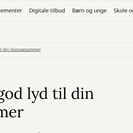
gementer
Digitale tilbud
Børn og unge
Skole o
l din festivalsommer
od lyd til din
mmer