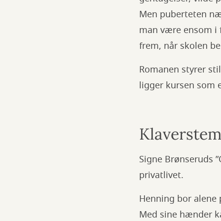
Men puberteten næ
man være ensom i f
frem, når skolen be
Romanen styrer stil
ligger kursen som 
Klaverste
Signe Brønseruds ”Om
privatlivet.
Henning bor alene p
Med sine hænder ka